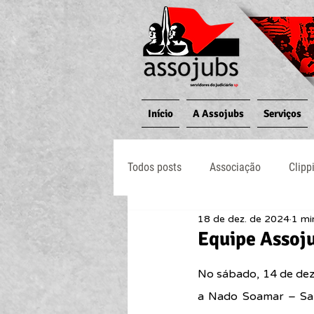
Início
A Assojubs
Serviços
Todos posts
Associação
Clipp
18 de dez. de 2024
1 mi
Jornal O Processo
Judiciário
Equipe Assoju
No sábado, 14 de dez
a Nado Soamar – Sant