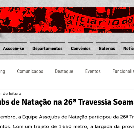
Associe-se
Departamentos
Convênios
Galerias
Notíc
ing
Comunicados
Destaque
Eventos
Funcional
n de leitura
Notícias
Convênios
Vídeos
Informativos
bs de Natação na 26ª Travessia Soam
embro, a Equipe Assojubs de Natação participou da 26ª Tra
os. Com um trajeto de 1.650 metro, a largada da prova 