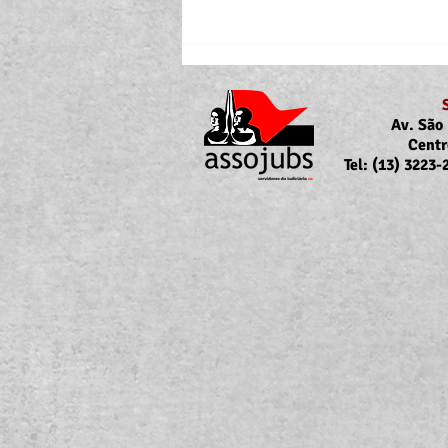
Av. São 
Centr
Tel: (13) 3223
Portaria Nº 10.855/2026
sobre a atualização da
concessão do auxílio-saúde
para servidores/as ativos/as e
inativos/as