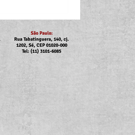
São Paulo:
,
Rua Tabatinguera, 140, cj.
1202, Sé, CEP 01020-000
Tel: (11) 3101-6085
ubs e Sintrajus nas
rcas de Registro, Iguape,
uba, Caraguatatuba e
bela