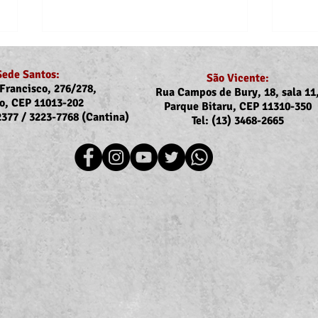
Sede Santos:
São Vicente:
Francisco, 276/278,
Rua Campos de Bury, 18, sala 11
o, CEP 11013-202
Parque Bitaru, CEP 11310-350
-2377 / 3223-7768 (Cantina)
Tel: (13) 3468-2665
Recomposição do auxílio-
Assoj
saúde: Implementação dos
coma
novos valores entra na folha
Ubat
de julho (pagamento em
Ilha
agosto)