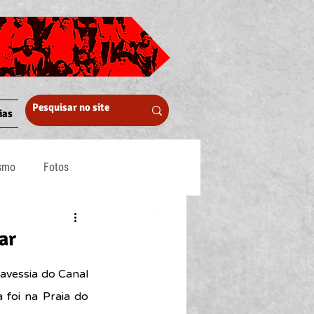
ias
ismo
Fotos
Midia
ar
vessia do Canal 
foi na Praia do 