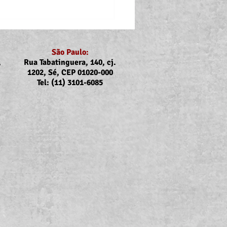
São Paulo:
,
Rua Tabatinguera, 140, cj.
1202, Sé, CEP 01020-000
Tel: (11) 3101-6085
ubs e Sintrajus nas
rcas de Registro, Iguape,
uba, Caraguatatuba e
bela