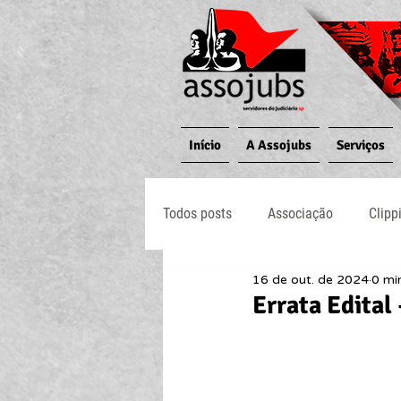
Início
A Assojubs
Serviços
Todos posts
Associação
Clipp
16 de out. de 2024
0 min
Jornal O Processo
Judiciário
Errata Edital