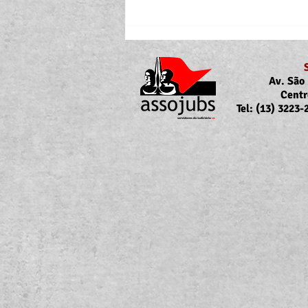
Av. São 
Centr
Tel: (13) 3223
Portaria Nº 10.855/2026
sobre a atualização da
concessão do auxílio-saúde
para servidores/as ativos/as e
inativos/as