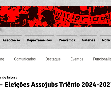
Associe-se
Departamentos
Convênios
Galerias
Notíc
ing
Comunicados
Destaque
Eventos
Funcional
 de leitura
Notícias
Convênios
Vídeos
Informativos
 – Eleições Assojubs Triênio 2024-202