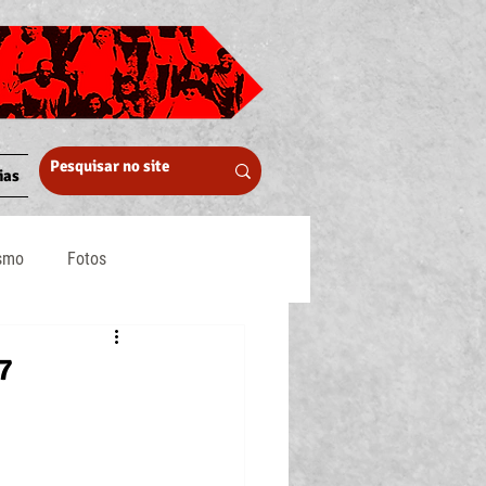
ias
ismo
Fotos
Midia
7