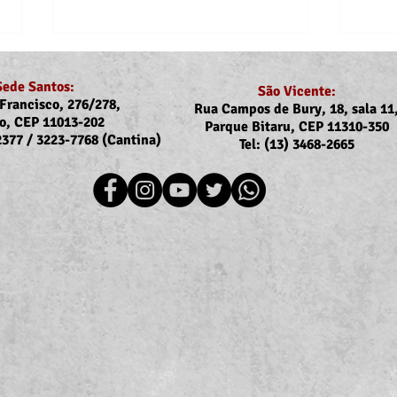
Sede Santos:
São Vicente:
Francisco, 276/278,
Rua Campos de Bury, 18, sala 11
o, CEP 11013-202
Parque Bitaru, CEP 11310-350
-2377 / 3223-7768 (Cantina)
Tel: (13) 3468-2665
Recomposição do auxílio-
Assoj
saúde: Implementação dos
coma
novos valores entra na folha
Ubat
de julho (pagamento em
Ilha
agosto)