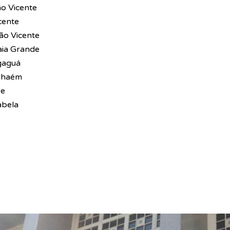
o Vicente
cente
ão Vicente
aia Grande
gaguá
anhaém
be
abela