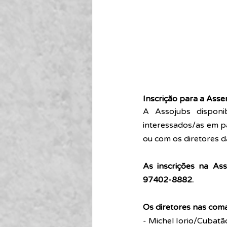
Inscrição para a Asse
A Assojubs disponib
interessados/as em pa
ou com os diretores d
As inscrições na As
97402-8882.
Os diretores nas coma
- Michel Iorio/Cubatã