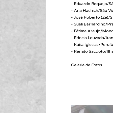
- Eduardo Requejo/Sã
- Ana Hachich/São Vi
- José Roberto (Zé)/S
- Sueli Bernardino/Pr
- Fátima Araújo/Mon
- Edneia Louzada/It
- Katia Iglesias/Peruí
- Renato Saccioto/Ilh
Galeria de Fotos