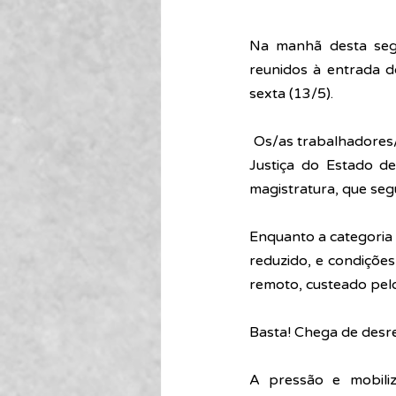
Na manhã desta segu
reunidos à entrada d
sexta (13/5).
 Os/as trabalhadores/as já não aguentam mais o descaso e a desigualdade dentro do Tribunal de 
Justiça do Estado de
magistratura, que seg
Enquanto a categoria 
reduzido, e condições
remoto, custeado pelo
Basta! 
Chega de desre
A pressão e mobiliz