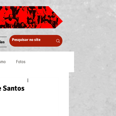
ias
ismo
Fotos
Midia
 Santos