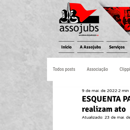
Início
A Assojubs
Serviços
Todos posts
Associação
Clipp
9 de mai. de 2022
2 min 
Jornal O Processo
Judiciário
ESQUENTA PA
realizam ato
Atualizado:
23 de mai. d