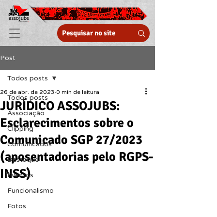
Post
Todos posts
26 de abr. de 2023
0 min de leitura
Todos posts
JURÍDICO ASSOJUBS:
Associação
Esclarecimentos sobre o
Clipping
Comunicado SGP 27/2023
Comunicados
(aposentadorias pelo RGPS-
Destaque
INSS)
Eventos
Funcionalismo
Fotos