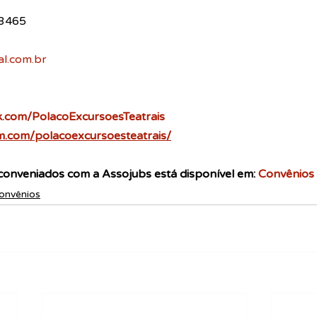
-3465
al.com.br
k.com/PolacoExcursoesTeatrais
m.com/polacoexcursoesteatrais/
conveniados com a Assojubs está disponível em: 
Convênios
onvênios