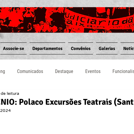
Associe-se
Departamentos
Convênios
Galerias
Notíc
ing
Comunicados
Destaque
Eventos
Funcional
de leitura
Notícias
Convênios
Vídeos
Informativos
O: Polaco Excursões Teatrais (Sant
 2024