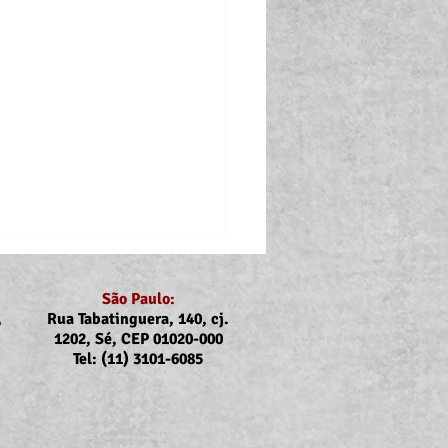
São Paulo:
,
Rua Tabatinguera, 140, cj.
1202, Sé, CEP 01020-000
Tel: (11) 3101-6085
nicado Assojubs: