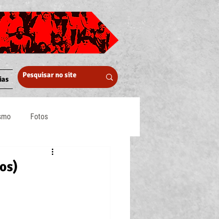
ias
ismo
Fotos
Midia
os)