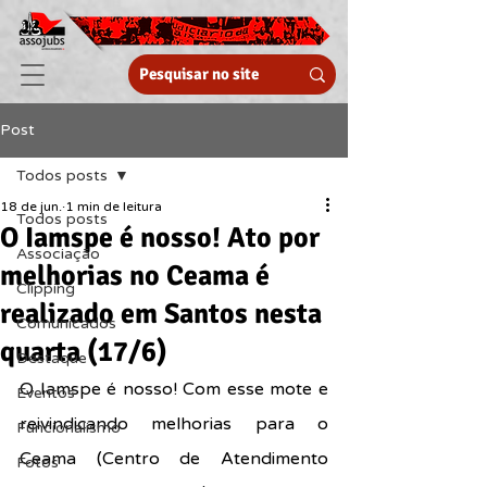
Post
Todos posts
18 de jun.
1 min de leitura
Todos posts
O Iamspe é nosso! Ato por
Associação
melhorias no Ceama é
Clipping
realizado em Santos nesta
Comunicados
quarta (17/6)
Destaque
O Iamspe é nosso! Com esse mote e 
Eventos
reivindicando melhorias para o 
Funcionalismo
Ceama (Centro de Atendimento 
Fotos