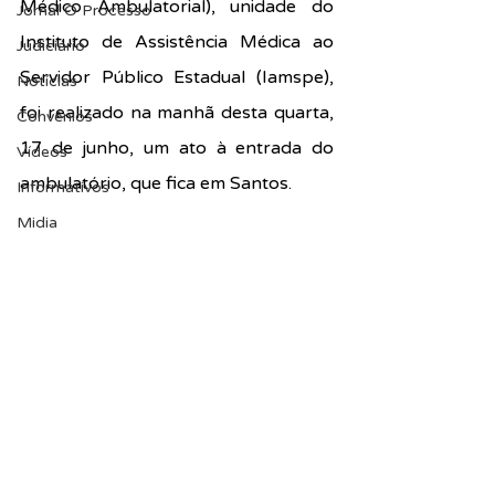
Médico Ambulatorial), unidade do 
Jornal O Processo
Instituto de Assistência Médica ao 
Judiciário
Servidor Público Estadual (Iamspe), 
Notícias
foi realizado na manhã desta quarta, 
Convênios
17 de junho, um ato à entrada do 
Vídeos
ambulatório, que fica em Santos.
Informativos
Midia