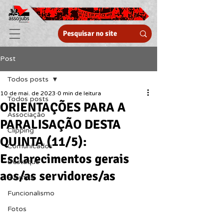
Post
Todos posts
10 de mai. de 2023
0 min de leitura
Todos posts
ORIENTAÇÕES PARA A
Associação
PARALISAÇÃO DESTA
Clipping
QUINTA (11/5):
Comunicados
Esclarecimentos gerais
Destaque
aos/as servidores/as
Eventos
Funcionalismo
Fotos