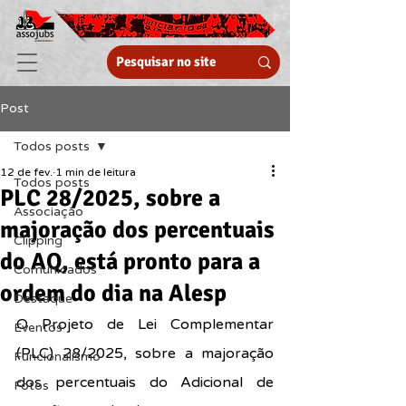
Post
Todos posts
12 de fev.
1 min de leitura
Todos posts
PLC 28/2025, sobre a
Associação
majoração dos percentuais
Clipping
do AQ, está pronto para a
Comunicados
ordem do dia na Alesp
Destaque
O Projeto de Lei Complementar 
Eventos
(PLC) 28/2025, sobre a majoração 
Funcionalismo
dos percentuais do Adicional de 
Fotos