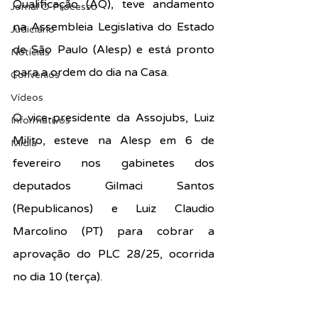
Qualificação (AQ), teve andamento 
Jornal O Processo
na Assembleia Legislativa do Estado 
Judiciário
de São Paulo (Alesp) e está pronto 
Notícias
para a ordem do dia na Casa.
Convênios
Vídeos
O vice-presidente da Assojubs, Luiz 
Informativos
Milito, esteve na Alesp em 6 de 
Midia
fevereiro nos gabinetes dos 
deputados Gilmaci Santos 
(Republicanos) e Luiz Claudio 
Marcolino (PT) para cobrar a 
aprovação do PLC 28/25, ocorrida 
no dia 10 (terça).