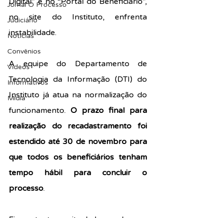
Digital” e no “Portal do Beneficiário”, 
Jornal O Processo
no site do Instituto, enfrenta 
Judiciário
instabilidade. 
Notícias
Convênios
A equipe do Departamento de 
Vídeos
Tecnologia da Informação (DTI) do 
Informativos
Instituto já atua na normalização do 
Midia
funcionamento. 
O prazo final para 
realização do recadastramento foi 
estendido até 30 de novembro para 
que todos os beneficiários tenham 
tempo hábil para concluir o 
processo
. 