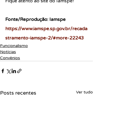
Fique atento ao site do Iamspe!
Fonte/Reprodução: Iamspe
https://www.iamspe.sp.gov.br/recada
stramento-iamspe-2/#more-22243
Funcionalismo
Notícias
Convênios
Posts recentes
Ver tudo