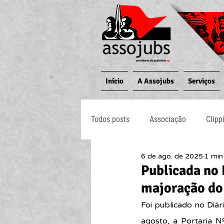
Início
A Assojubs
Serviços
Todos posts
Associação
Clipp
6 de ago. de 2025
1 min 
Jornal O Processo
Judiciário
Publicada no 
majoração do
Foi publicado no Diár
agosto, a Portaria N