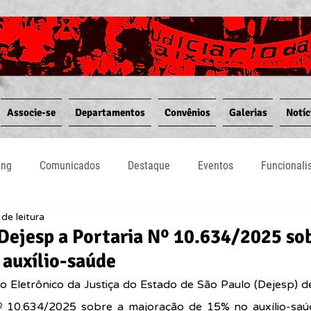
Associe-se
Departamentos
Convênios
Galerias
Notíc
ing
Comunicados
Destaque
Eventos
Funcional
de leitura
Notícias
Convênios
Vídeos
Informativos
Dejesp a Portaria Nº 10.634/2025 so
 auxílio-saúde
io Eletrônico da Justiça do Estado de São Paulo (Dejesp) de
º 
10.634/2025
 sobre a majoração de 15% no 
auxílio-sa