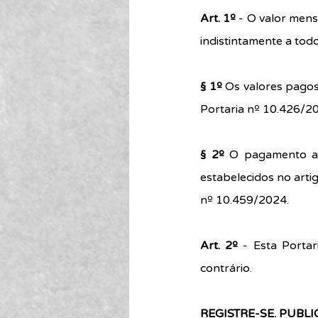
Art. 1º
 - O valor mens
indistintamente a todo
§ 1º 
Os valores pagos 
Portaria nº 10.426/2
§ 2º
 O pagamento aos
estabelecidos no arti
nº 10.459/2024.
Art. 2º
 - Esta Porta
contrário.
REGISTRE-SE. PUBL