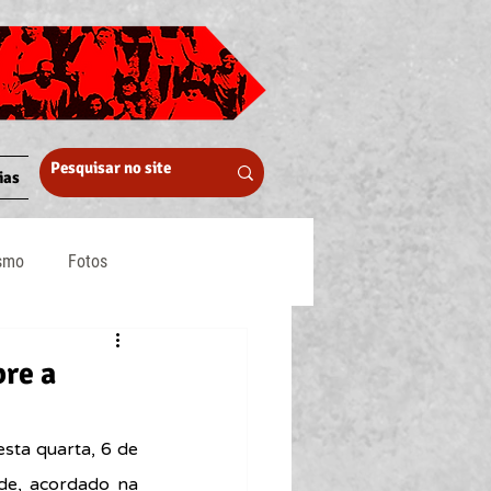
ias
ismo
Fotos
Midia
bre a
sta quarta, 6 de 
úde
, acordado na 