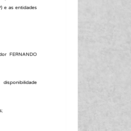
) e as entidades 
gador FERNANDO 
isponibilidade 
s;