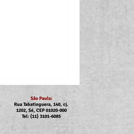
São Paulo:
,
Rua Tabatinguera, 140, cj.
1202, Sé, CEP 01020-000
Tel: (11) 3101-6085