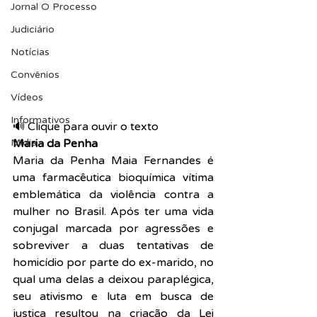
Jornal O Processo
Judiciário
Notícias
Convênios
Vídeos
Informativos
🔊 Clique para ouvir o texto  
Midia
Maria da Penha
Maria da Penha Maia Fernandes é 
uma farmacêutica bioquímica vítima 
emblemática da violência contra a 
mulher no Brasil. Após ter uma vida 
conjugal marcada por agressões e 
sobreviver a duas tentativas de 
homicídio por parte do ex-marido, no 
qual uma delas a deixou paraplégica, 
seu ativismo e luta em busca de 
justiça resultou na criação da Lei 