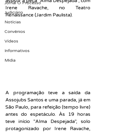
assistir a peça "
Alma Despejada", com 
Jornal O Processo
Irene Ravache, no Teatro 
Judiciário
Renaissance (Jardim Paulista).
Notícias
Convênios
Vídeos
Informativos
Midia
A programação teve a saída da 
Assojubs Santos e uma parada, já em 
São Paulo, para refeição (tempo livre) 
antes do espetáculo. 
Às 19 horas 
teve início "Alma Despejada", solo 
protagonizado por Irene Ravache, 