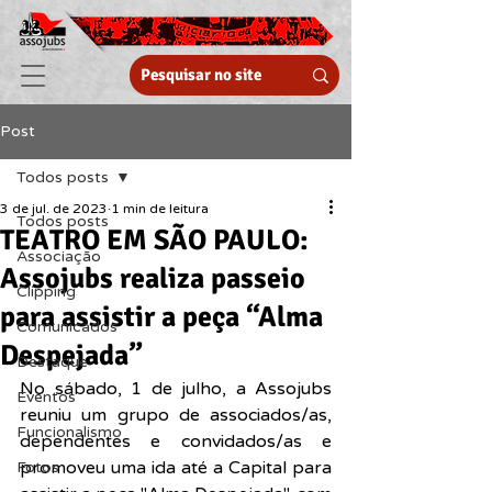
Post
Todos posts
3 de jul. de 2023
1 min de leitura
Todos posts
TEATRO EM SÃO PAULO:
Associação
Assojubs realiza passeio
Clipping
para assistir a peça “Alma
Comunicados
Despejada”
Destaque
No sábado, 1 de julho, a Assojubs 
Eventos
reuniu um grupo de associados/as, 
Funcionalismo
dependentes e convidados/as e 
promoveu uma ida até a Capital para 
Fotos