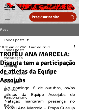
Post
Todos posts
10 de out. de 2023
1 min de leitura
Todos posts
TROFÉU ANA MARCELA:
Associação
Disputa tem a participação
Clipping
de atletas da Equipe
Comunicados
Assojubs
Destaque
No domingo, 8 de outubro, os/as 
Eventos
atletas da Equipe Assojubs de 
Funcionalismo
Natação marcaram presença no 
Fotos
Troféu Ana Marcela – Etapa Guarujá 