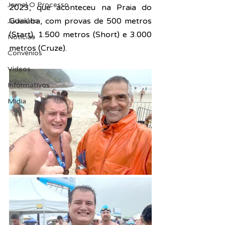
Jornal O Processo
2023, que aconteceu na Praia do 
Guaiúba, com provas de 500 metros 
Judiciário
(Start), 1.500 metros (Short) e 3.000 
Notícias
metros (Cruze).
Convênios
Vídeos
Informativos
Midia