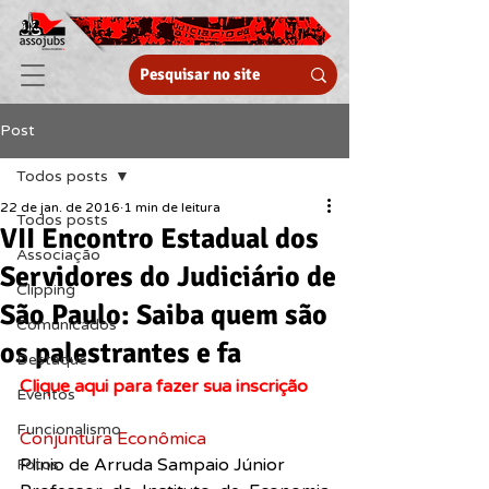
Post
Todos posts
22 de jan. de 2016
1 min de leitura
Todos posts
VII Encontro Estadual dos
Associação
Servidores do Judiciário de
Clipping
São Paulo: Saiba quem são
Comunicados
os palestrantes e fa
Destaque
Clique aqui para fazer sua inscrição
Eventos
Funcionalismo
Conjuntura Econômica
Plinio de Arruda Sampaio Júnior
Fotos