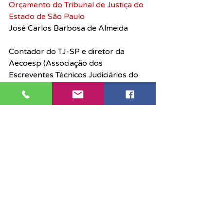
Orçamento do Tribunal de Justiça do 
Estado de São Paulo
José Carlos Barbosa de Almeida
Contador do TJ-SP e diretor da 
Aecoesp (Associação dos 
Escreventes Técnicos Judiciários do 
Tribunal de Justiça do Estado de São 
Paulo)
Associação
Judiciário
Notícias
Posts recentes
Ver tudo