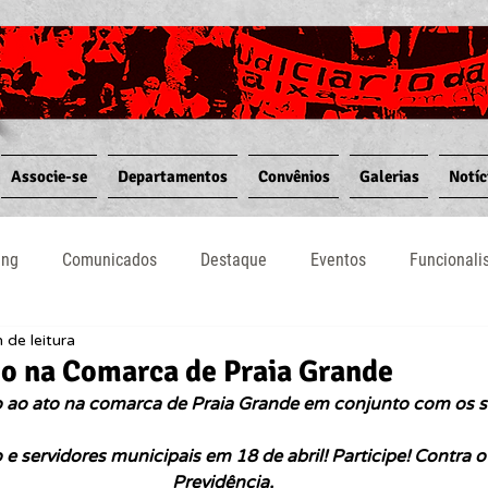
Associe-se
Departamentos
Convênios
Galerias
Notíc
ing
Comunicados
Destaque
Eventos
Funcional
 de leitura
Notícias
Convênios
Vídeos
Informativos
ato na Comarca de Praia Grande
o ao ato na comarca de Praia Grande em conjunto com os s
 e servidores municipais em 18 de abril! Participe! Contra 
Previdência,