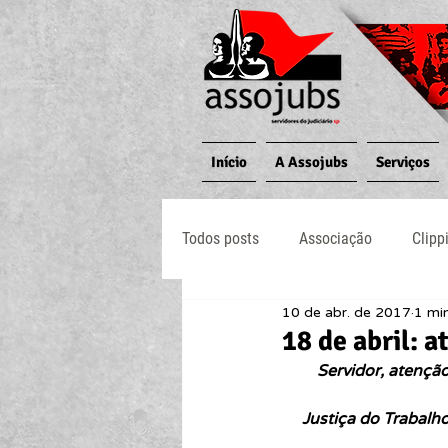
Início
A Assojubs
Serviços
Todos posts
Associação
Clipp
10 de abr. de 2017
1 min
Jornal O Processo
Judiciário
18 de abril: 
Servidor, atençã
Justiça do Trabalho