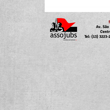
Av. São 
Centr
Tel: (13) 3223
Portaria Nº 10.855/2026
sobre a atualização da
concessão do auxílio-saúde
para servidores/as ativos/as e
inativos/as