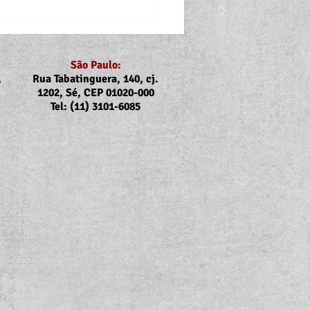
São Paulo:
,
Rua Tabatinguera, 140, cj.
1202, Sé, CEP 01020-000
Tel: (11) 3101-6085
nicado Assojubs:
uste Unimed Odonto em
to (2026)