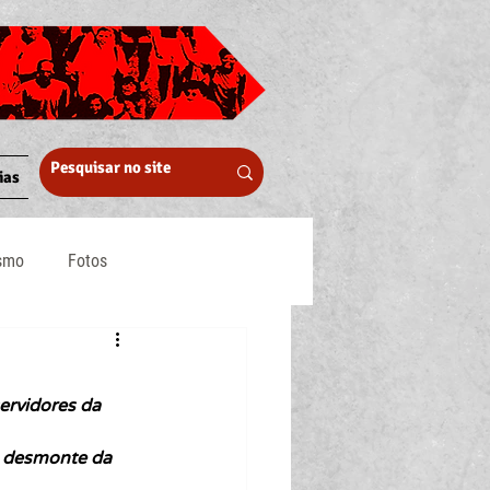
ias
ismo
Fotos
Midia
ervidores da
o desmonte da 