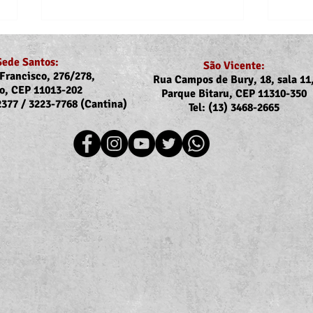
Sede Santos:
São Vicente:
Francisco, 276/278,
Rua Campos de Bury, 18, sala 11
o, CEP 11013-202
Parque Bitaru, CEP 11310-350
-2377 / 3223-7768 (Cantina)
Tel: (13) 3468-2665
Recomposição do auxílio-
Comu
saúde: Implementação dos
Reaj
novos valores entra na folha
agos
de julho (pagamento em
agosto)