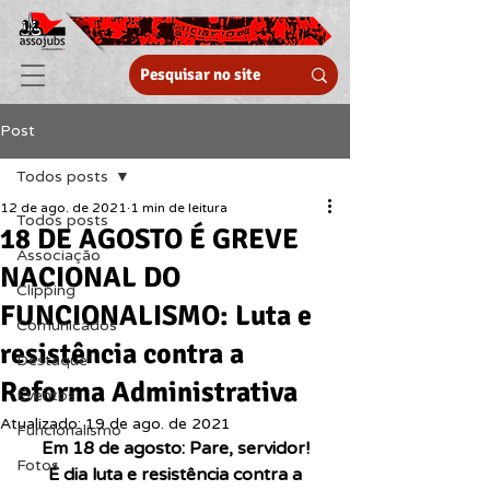
Post
Todos posts
12 de ago. de 2021
1 min de leitura
Todos posts
18 DE AGOSTO É GREVE
Associação
NACIONAL DO
Clipping
FUNCIONALISMO: Luta e
Comunicados
resistência contra a
Destaque
Reforma Administrativa
Eventos
Atualizado:
19 de ago. de 2021
Funcionalismo
Em 18 de agosto: Pare, servidor!
Fotos
 É dia luta e resistência contra a 