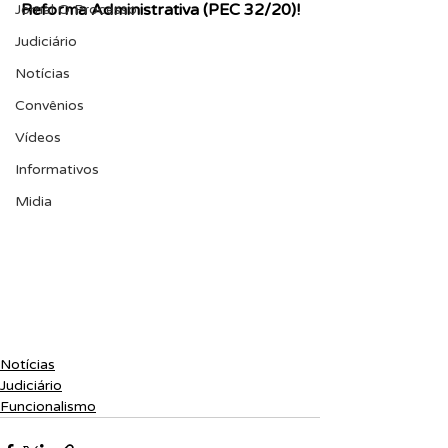
Reforma Administrativa (PEC 32/20)!
Jornal O Processo
Judiciário
Notícias
Convênios
Vídeos
Informativos
Midia
Notícias
Judiciário
Funcionalismo