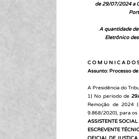
de 29/07/2024 a 0
Port
A quantidade de 
Eletrônico des
C O M U N I C A D O
Assunto: Processo de
A Presidência do Tribu
1) No período de 
29
Remoção de 2024 (re
9.868/2020), para os 
ASSISTENTE SOCIAL 
ESCREVENTE TÉCNIC
OFICIAL DE JUSTIÇA 