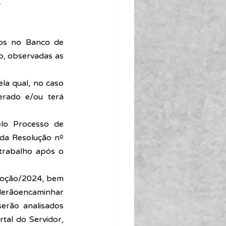
 
os no Banco de 
, observadas as 
a qual, no caso 
rado e/ou terá 
lo Processo de 
a Resolução nº 
trabalho após o 
oção/2024, bem 
derãoencaminhar 
serão analisados 
tal do Servidor, 