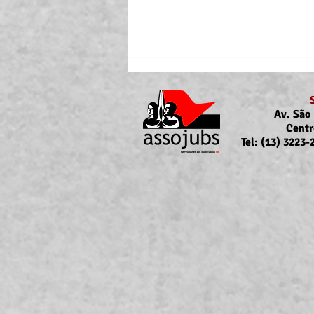
Av. São 
Centr
Tel: (13) 3223
Portaria Nº 10.855/2026
sobre a atualização da
concessão do auxílio-saúde
para servidores/as ativos/as e
inativos/as