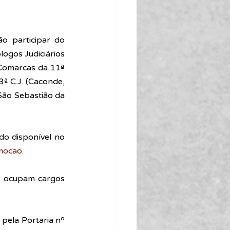
o participar do 
logos Judiciários 
Comarcas da 11ª 
ª C.J. (Caconde, 
São Sebastião da 
do disponível no 
emocao
. 
e ocupam cargos 
pela Portaria nº 