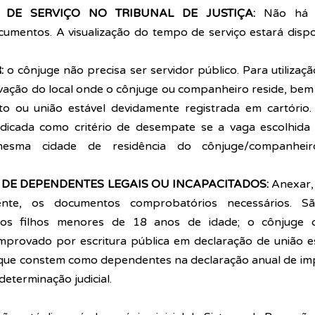
DE SERVIÇO NO TRIBUNAL DE JUSTIÇA:
 Não há n
mentos. A visualização do tempo de serviço estará dispon
: 
o cônjuge não precisa ser servidor público. Para utilização
vação do local onde o cônjuge ou companheiro reside, bem 
o ou união estável devidamente registrada em cartório. A
dicada como critério de desempate se a vaga escolhida 
sma cidade de residência do cônjuge/companheir
E DEPENDENTES LEGAIS OU INCAPACITADOS: 
Anexar,
te, os documentos comprobatórios necessários. São
 os filhos menores de 18 anos de idade; o cônjuge 
rovado por escritura pública em declaração de união est
 que constem como dependentes na declaração anual de imp
eterminação judicial. 