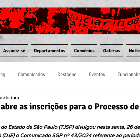
Associe-se
Departamentos
Convênios
Galerias
Notíc
ing
Comunicados
Destaque
Eventos
Funcional
de leitura
Notícias
Convênios
Vídeos
Informativos
 abre as inscrições para o Processo 
 do Estado de São Paulo (TJSP) divulgou nesta sexta, 26 de 
co (DJE) o Comunicado SGP nº 43/2024 referente ao período 