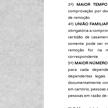
3º) 
MAIOR TEMPO 
comprovação por docu
de remoção. 
4º) 
UNIÃO FAMILIAR
obrigatória a compro
certidão de casament
somente pode ser in
remoção for na me
correspondente. 
5º) 
MAIOR NÚMERO D
para cada dependen
dependentes legais
documentalmente comp
em cartório; pessoas
pessoas em razão de d