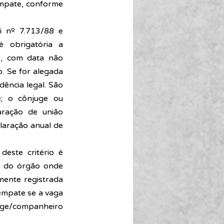
mpate, conforme 
i nº 7.713/88 e 
é obrigatória a 
, com data não 
. Se for alegada 
ncia legal. São 
; o cônjuge ou 
ração de união 
aração anual de 
 deste critério é 
e do órgão onde 
ente registrada 
empate se a vaga 
uge/companheiro 