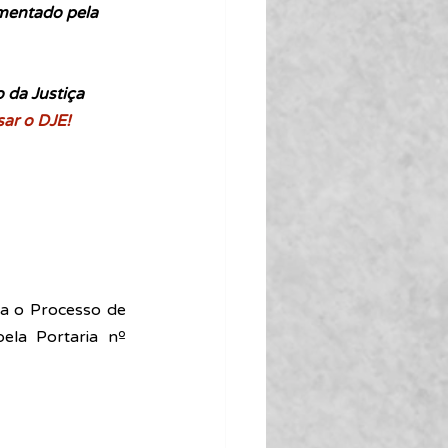
mentado pela 
 da Justiça 
sar o DJE!
ra o Processo de 
la Portaria nº 