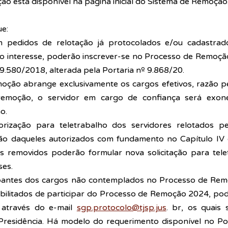
ção está disponível na página inicial do Sistema de Remoção.
ue: 
m pedidos de relotação já protocolados e/ou cadastrad
 interesse, poderão inscrever-se no Processo de Remoção
 9.580/2018, alterada pela Portaria nº 9.868/20. 
oção abrange exclusivamente os cargos efetivos, razão pel
emoção, o servidor em cargo de confiança será exone
o. 
orização para teletrabalho dos servidores relotados pe
o daqueles autorizados com fundamento no Capítulo IV d
s removidos poderão formular nova solicitação para tele
es. 
upantes dos cargos não contemplados no Processo de Rem
bilitados de participar do Processo de Remoção 2024, po
 através do e-mail 
sgp.protocolo@tjsp.jus
. br, os quais 
Presidência. Há modelo do requerimento disponível no Por