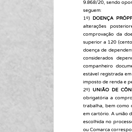
9.868/20, sendo opor
seguem: 
1º) 
DOENÇA PRÓPR
alterações posterio
comprovação da doen
superior a 120 (cento
doença de dependente
considerados depen
companheiro docume
estável registrada e
imposto de renda e pe
2º) 
UNIÃO DE CÔNJ
obrigatória a compr
trabalha, bem como o
em cartório. A união 
escolhida no process
ou Comarca correspo