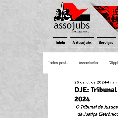
Início
A Assojubs
Serviços
Todos posts
Associação
Clipp
26 de jul. de 2024
4 min 
Jornal O Processo
Judiciário
DJE: Tribunal
2024
O Tribunal de Justiça
da Justiça Eletrôni