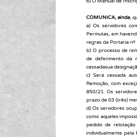
6) O Manual de Inscri
COMUNICA, ainda
, q
a) Os servidores co
Permutas, em havendo
regras da Portaria nº
b) O processo de rem
de deferimento da r
cessadasua designaçã
c) Será cessada aut
Remoção, com exceçã
850/21. Os servidore
prazo de 03 (três) mes
d) Os servidores oc
como aqueles impossi
pedido de relotação
individualmente pela 