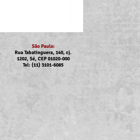
São Paulo:
,
Rua Tabatinguera, 140, cj.
1202, Sé, CEP 01020-000
Tel: (11) 3101-6085
p: Atualização do valor
uxílios Creche-Escola e a
 com deficiência