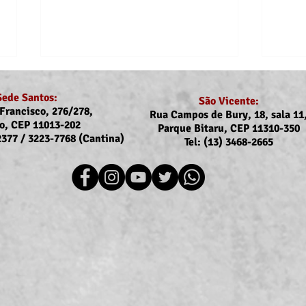
Sede Santos:
São Vicente:
Francisco, 276/278,
Rua Campos de Bury, 18, sala 11
o, CEP 11013-202
Parque Bitaru, CEP 11310-350
-2377 / 3223-7768 (Cantina)
Tel: (13) 3468-2665
Recomposição do auxílio-
Dejes
saúde: Implementação dos
dos a
novos valores entra na folha
filho
de julho (pagamento em
agosto)