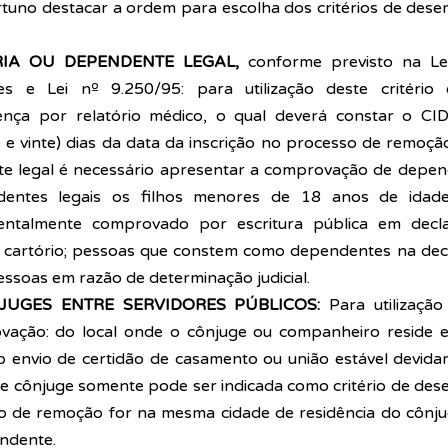
tuno destacar a ordem para escolha dos critérios de dese
IA OU DEPENDENTE LEGAL, 
conforme previsto na Le
res e Lei nº 9.250/95: para utilização deste critério 
ça por relatório médico, o qual deverá constar o CID
 e vinte) dias da data da inscrição no processo de remoção
 legal é necessário apresentar a comprovação de dependê
dentes legais os filhos menores de 18 anos de idade
ntalmente comprovado por escritura pública em decla
m cartório; pessoas que constem como dependentes na decl
ssoas em razão de determinação judicial. 
UGES ENTRE SERVIDORES PÚBLICOS: 
Para utilização
ovação: do local onde o cônjuge ou companheiro reside 
 envio de certidão de casamento ou união estável devidam
de cônjuge somente pode ser indicada como critério de des
o de remoção for na mesma cidade de residência do cônj
ndente. 