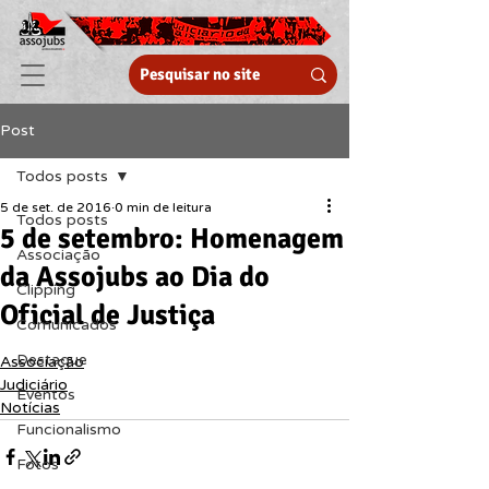
Post
Todos posts
5 de set. de 2016
0 min de leitura
Todos posts
5 de setembro: Homenagem
Associação
da Assojubs ao Dia do
Clipping
Oficial de Justiça
Comunicados
Destaque
Associação
Judiciário
Eventos
Notícias
Funcionalismo
Fotos