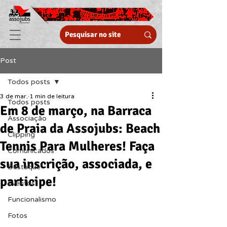
Post
Todos posts
3 de mar.
1 min de leitura
Todos posts
Em 8 de março, na Barraca
Associação
de Praia da Assojubs: Beach
Clipping
Tennis Para Mulheres! Faça
Comunicados
sua inscrição, associada, e
Destaque
participe!
Eventos
Funcionalismo
Fotos