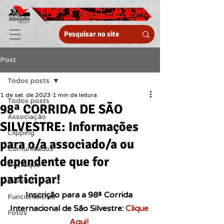
Post
Todos posts
1 de set. de 2023
1 min de leitura
Todos posts
98ª CORRIDA DE SÃO
Associação
SILVESTRE: Informações
Clipping
para o/a associado/a ou
Comunicados
dependente que for
Destaque
participar!
Eventos
Inscrição para a 98ª Corrida 
Funcionalismo
Internacional de São Silvestre: 
Clique 
Fotos
Aqui!