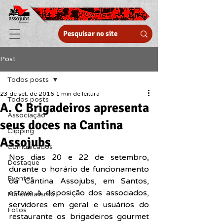
Post
Todos posts
23 de set. de 2016
1 min de leitura
Todos posts
A. C Brigadeiros apresenta
Associação
seus doces na Cantina
Clipping
Assojubs
Comunicados
Nos dias 20 e 22 de setembro, 
Destaque
durante o horário de funcionamento 
Eventos
da Cantina Assojubs, em Santos, 
esteve à disposição dos associados, 
Funcionalismo
servidores em geral e usuários do 
Fotos
restaurante os brigadeiros gourmet 