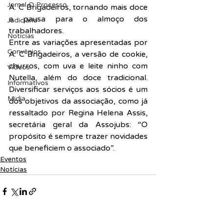
Jornal O Processo
A. C Brigadeiros, tornando mais doce 
a pausa para o almoço dos 
Judiciário
trabalhadores.
Notícias
Entre as variações apresentadas por 
Convênios
A. C Brigadeiros, a versão de cookie, 
churros, com uva e leite ninho com 
Vídeos
Nutella, além do doce tradicional. 
Informativos
Diversificar serviços aos sócios é um 
Midia
dos objetivos da associação, como já 
ressaltado por Regina Helena Assis, 
secretária geral da Assojubs: “O 
propósito é sempre trazer novidades 
que beneficiem o associado”.
Eventos
Notícias