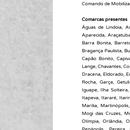
Comando de Mobiliza
Comarcas presentes
Águas de Lindoia, A
Aparecida, Araçatuba,
Barra Bonita, Barreto
Bragança Paulista, B
Capão Bonito, Capiva
Lange, Chavantes, Con
Dracena, Eldorado, E
Rocha, Garça, Getuli
Iguape, Ilha Solteira,
Itapeva, Itararé, Itarir
Marília, Martinópol
Mogi das Cruzes, Mo
Olímpia, Orlândia, O
Penápolis, Pereira 