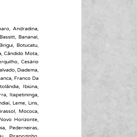
ro, Andradina, 
assitt, Bananal, 
rigui, Botucatu, 
, Cândido Mota, 
quilho, Cesário 
alvado, Diadema, 
anca, Franco Da 
lândia, Ibiúna, 
a, Itapetininga, 
ndiaí, Leme, Lins, 
rassol, Mococa, 
ovo Horizonte, 
a, Pederneiras, 
, Pirapozinho, 