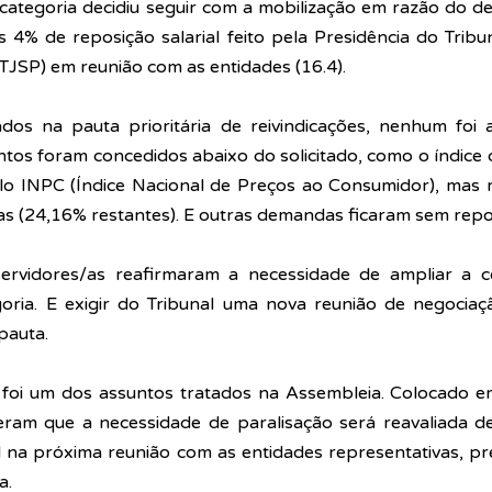
a categoria decidiu seguir com a mobilização em razão do 
4% de reposição salarial feito pela Presidência do Tribun
TJSP) em reunião com as entidades (16.4).
ados na pauta prioritária de reivindicações, nenhum foi 
ntos foram concedidos abaixo do solicitado, como o índice
o INPC (Índice Nacional de Preços ao Consumidor), mas 
as (
24,16% restantes). E outras demandas ficaram sem repo
servidores/as reafirmaram a necessidade de 
ampliar a c
oria. E exigir do Tribunal uma nova reunião de negociação
 pauta.
e foi um dos assuntos tratados na Assembleia. Colocado em
eram que a necessidade de paralisação será reavaliada d
 na próxima reunião com as entidades representativas, pre
a.