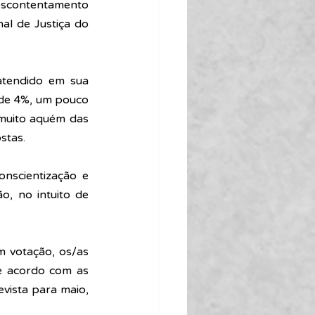
descontentamento 
al de Justiça do 
atendido em sua 
 de 4%, um pouco 
muito aquém das 
stas.
onscientização e 
, no intuito de 
 votação, os/as 
e acordo com as 
vista para maio, 