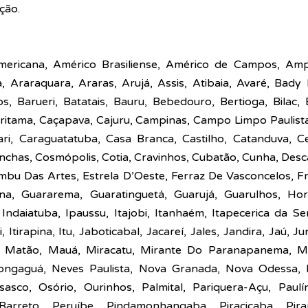
ção.
mericana, Américo Brasiliense, Américo de Campos, Ampa
 Araraquara, Araras, Arujá, Assis, Atibaia, Avaré, Bady B
s, Barueri, Batatais, Bauru, Bebedouro, Bertioga, Bilac, Bi
uritama, Caçapava, Cajuru, Campinas, Campo Limpo Paulista
ri, Caraguatatuba, Casa Branca, Castilho, Catanduva, Cer
chas, Cosmópolis, Cotia, Cravinhos, Cubatão, Cunha, Desc
mbu Das Artes, Estrela D’Oeste, Ferraz De Vasconcelos, Fr
na, Guararema, Guaratinguetá, Guarujá, Guarulhos, Horto
 Indaiatuba, Ipaussu, Itajobi, Itanhaém, Itapecerica da Serr
i, Itirapina, Itu, Jaboticabal, Jacareí, Jales, Jandira, Jaú, Ju
is, Matão, Mauá, Miracatu, Mirante Do Paranapanema, Mi
ngaguá, Neves Paulista, Nova Granada, Nova Odessa, N
sasco, Osório, Ourinhos, Palmital, Pariquera-Açu, Paulíni
Barreto, Peruíbe, Pindamonhangaba, Piracicaba, Piraju