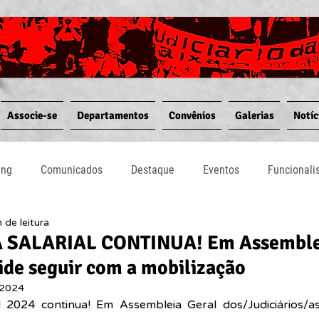
Associe-se
Departamentos
Convênios
Galerias
Notíc
ing
Comunicados
Destaque
Eventos
Funcional
 de leitura
Notícias
Convênios
Vídeos
Informativos
SALARIAL CONTINUA! Em Assemblei
ide seguir com a mobilização
 2024
 2024 continua! Em Assembleia Geral dos/Judiciários/as