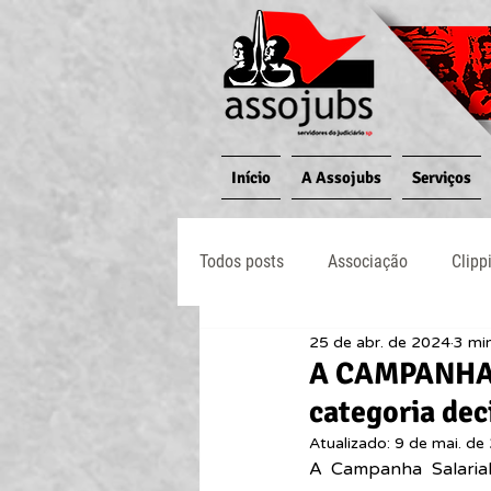
Início
A Assojubs
Serviços
Todos posts
Associação
Clipp
25 de abr. de 2024
3 min
Jornal O Processo
Judiciário
A CAMPANHA 
categoria dec
Atualizado:
9 de mai. de
A Campanha Salarial