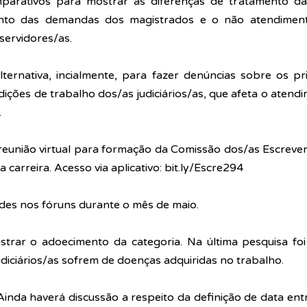
parativos para mostrar as diferenças de tratamento da 
nto das demandas dos magistrados e o não atendiment
servidores/as.
ternativa, incialmente, para fazer denúncias sobre os pri
dições de trabalho dos/as judiciários/as, que afeta o atendi
.
 reunião virtual para formação da Comissão dos/as Escrevent
 carreira. Acesso via aplicativo: 
bit.ly/Escre294
des nos fóruns durante o mês de maio.
trar o adoecimento da categoria. Na última pesquisa foi
diciários/as sofrem de doenças adquiridas no trabalho.
 Ainda haverá discussão a respeito da definição de data entr