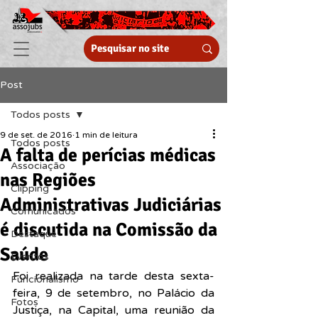
Post
Todos posts
9 de set. de 2016
1 min de leitura
Todos posts
A falta de perícias médicas
Associação
nas Regiões
Clipping
Administrativas Judiciárias
Comunicados
é discutida na Comissão da
Destaque
Saúde
Eventos
Foi realizada na tarde desta sexta-
Funcionalismo
feira, 9 de setembro, no Palácio da 
Fotos
Justiça, na Capital, uma reunião da 