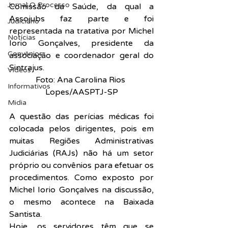
Jornal O Processo
Comissão da Saúde, da qual a 
Assojubs faz parte e foi 
Judiciário
representada na tratativa por Michel 
Notícias
Iorio Gonçalves, presidente da 
Convênios
associação e coordenador geral do 
Sintrajus.
Vídeos
Foto: Ana Carolina Rios 
Informativos
Lopes/AASPTJ-SP
Midia
A questão das perícias médicas foi 
colocada pelos dirigentes, pois em 
muitas Regiões Administrativas 
Judiciárias (RAJs) não há um setor 
próprio ou convênios para efetuar os 
procedimentos. Como exposto por 
Michel Iorio Gonçalves na discussão, 
o mesmo acontece na Baixada 
Santista.
Hoje, os servidores têm que se 