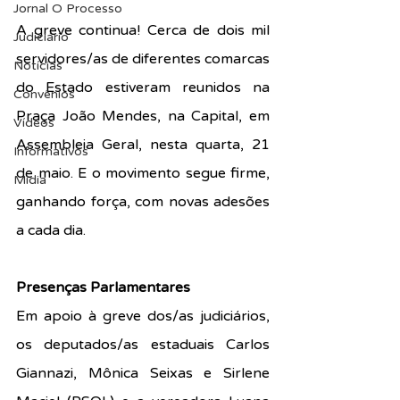
Jornal O Processo
A greve continua! Cerca de dois mil 
Judiciário
servidores/as de diferentes comarcas 
Notícias
do Estado estiveram reunidos na 
Convênios
Praça João Mendes, na Capital, em 
Vídeos
Assembleia Geral, nesta quarta, 21 
Informativos
de maio. E o movimento segue firme, 
Midia
ganhando força, com novas adesões 
a cada dia.
Presenças Parlamentares
Em apoio à greve dos/as judiciários, 
os deputados/as estaduais Carlos 
Giannazi, Mônica Seixas e Sirlene 