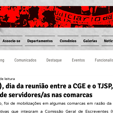
Associe-se
Departamentos
Convênios
Galerias
Notíc
ing
Comunicados
Destaque
Eventos
Funcional
de leitura
Notícias
Convênios
Vídeos
Informativos
, dia da reunião entre a CGE e o TJSP,
de servidores/as nas comarcas
o, foi de mobilizações em algumas comarcas em razão da r
ativas que integram a Comissão Geral de Escreventes (C