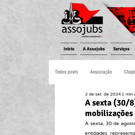
Início
A Assojubs
Serviços
Todos posts
Associação
Clipp
2 de set. de 2024
1 min 
Jornal O Processo
Judiciário
A sexta (30/8)
mobilizações 
A sexta, 30 de agost
entidades represent