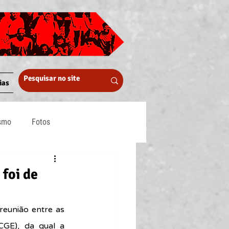
ias
ismo
Fotos
Midia
 foi de
eunião entre as 
GE), da qual a 