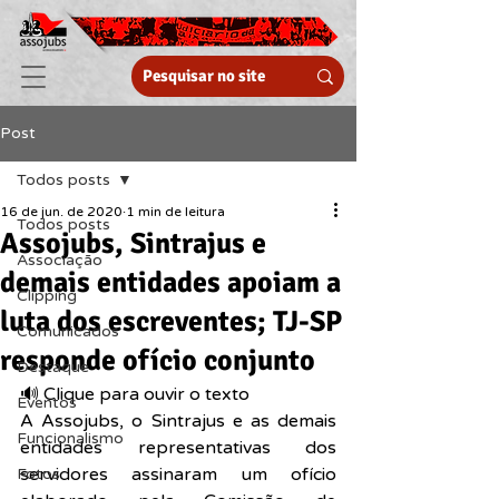
Post
Todos posts
16 de jun. de 2020
1 min de leitura
Todos posts
Assojubs, Sintrajus e
Associação
demais entidades apoiam a
Clipping
luta dos escreventes; TJ-SP
Comunicados
responde ofício conjunto
Destaque
🔊 Clique para ouvir o texto  
Eventos
A Assojubs, o Sintrajus e as demais 
Funcionalismo
entidades representativas dos 
servidores assinaram um ofício 
Fotos