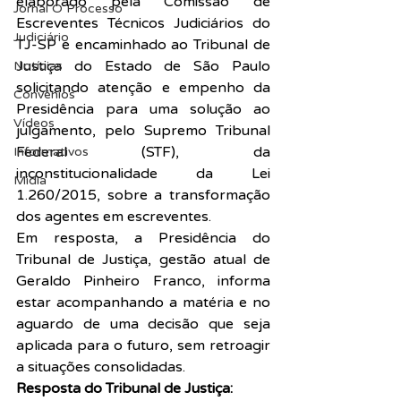
elaborado pela Comissão de 
Jornal O Processo
Escreventes Técnicos Judiciários do 
Judiciário
TJ-SP e encaminhado ao Tribunal de 
Justiça do Estado de São Paulo 
Notícias
solicitando atenção e empenho da 
Convênios
Presidência para uma solução ao 
Vídeos
julgamento, pelo Supremo Tribunal 
Federal (STF), da 
Informativos
inconstitucionalidade da Lei 
Midia
1.260/2015, sobre a transformação 
dos agentes em escreventes.
Em resposta, a Presidência do 
Tribunal de Justiça, gestão atual de 
Geraldo Pinheiro Franco, informa 
estar acompanhando a matéria e no 
aguardo de uma decisão que seja 
aplicada para o futuro, sem retroagir 
a situações consolidadas.
Resposta do Tribunal de Justiça: