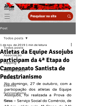
Post
Todos posts
1 de nov. de 2019
1 min de leitura
Todos posts
Atletas da Equipe Assojubs
Associação
participam da 4ª Etapa do
Clipping
Campeonato Santista de
Comunicados
Pedestrianismo
Destaque
No domingo, 27 de outubro, com a 
Eventos
participação dos atletas da Equipe 
Funcionalismo
Assojubs, foi realizada a Prova do 
Sesc – Serviço Social do Comércio, de 
Fotos