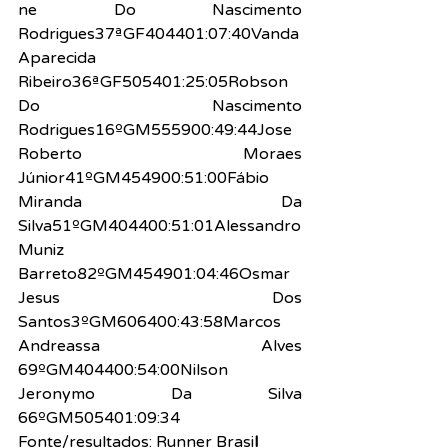
ne Do Nascimento 
Rodrigues37ªGF404401:07:40Vanda 
Aparecida 
Ribeiro36ªGF505401:25:05Robson 
Do Nascimento 
Rodrigues16ºGM555900:49:44Jose 
Roberto Moraes 
Júnior41ºGM454900:51:00Fábio 
Miranda Da 
Silva51ºGM404400:51:01Alessandro 
Muniz 
Barreto82ºGM454901:04:46Osmar 
Jesus Dos 
Santos3ºGM606400:43:58Marcos 
Andreassa Alves 
69ºGM404400:54:00Nilson 
Jeronymo Da Silva 
66ºGM505401:09:34
Fonte/resultados: Runner Brasi
l