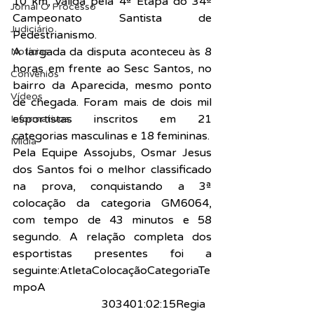
10 km, válida pela 4ª Etapa do 34º 
Jornal O Processo
Campeonato Santista de 
Judiciário
Pedestrianismo.
A largada da disputa aconteceu às 8 
Notícias
horas em frente ao Sesc Santos, no 
Convênios
bairro da Aparecida, mesmo ponto 
Vídeos
de chegada. Foram mais de dois mil 
esportistas inscritos em 21 
Informativos
categorias masculinas e 18 femininas.
Midia
Pela Equipe Assojubs, Osmar Jesus 
dos Santos foi o melhor classificado 
na prova, conquistando a 3ª 
colocação da categoria GM6064, 
com tempo de 43 minutos e 58 
segundo. A relação completa dos 
esportistas presentes foi a 
seguinte:AtletaColocaçãoCategoriaTe
mpoA
denilza Santos 
Rodrigues14ªGF
303401:02:15Regia