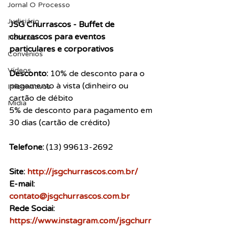
Jornal O Processo
Judiciário
JSG Churrascos - Buffet de 
churrascos para eventos 
Notícias
particulares e corporativos
Convênios
Vídeos
Desconto: 
10% de desconto para o 
pagamento à vista (dinheiro ou 
Informativos
cartão de débito
Midia
5% de desconto para pagamento em 
30 dias (cartão de crédito)
Telefone: 
(13) 99613-2692 
Site: 
http://jsgchurrascos.com.br/
E-mail: 
contato@jsgchurrascos.com.br
​Rede Sociai: 
https://www.instagram.com/jsgchurr