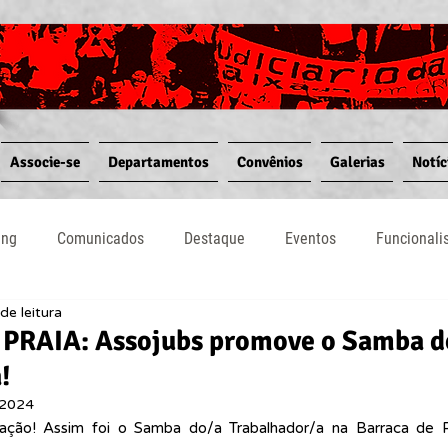
Associe-se
Departamentos
Convênios
Galerias
Notíc
ing
Comunicados
Destaque
Eventos
Funcional
de leitura
Notícias
Convênios
Vídeos
Informativos
PRAIA: Assojubs promove o Samba d
!
 2024
ração! Assim foi o Samba do/a Trabalhador/a na Barraca de Pr