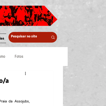
ias
ismo
Fotos
Midia
o/a
aia da Assojubs, 