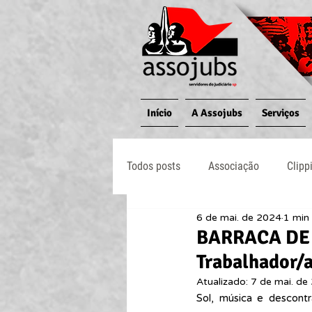
Início
A Assojubs
Serviços
Todos posts
Associação
Clipp
6 de mai. de 2024
1 min 
Jornal O Processo
Judiciário
BARRACA DE 
Trabalhador/a
Atualizado:
7 de mai. de
Sol, música e descont