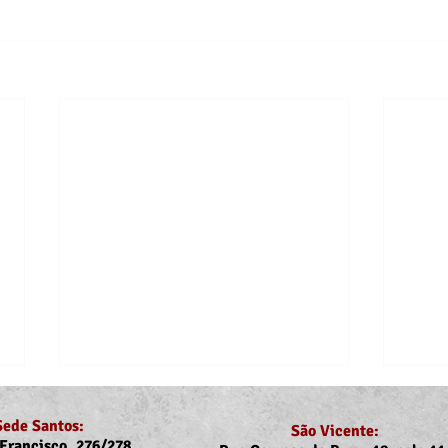
Sede Santos:
São Vicente:
Francisco, 276/278,