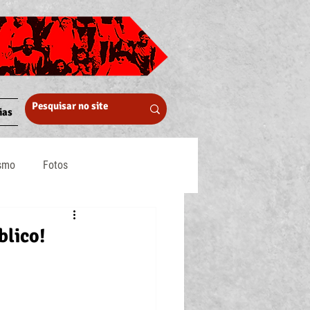
ias
ismo
Fotos
Midia
blico!