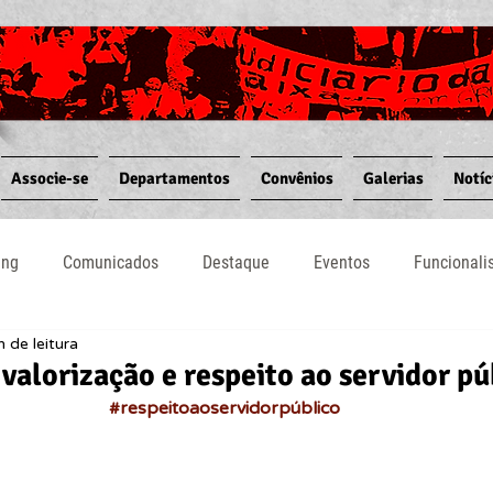
Associe-se
Departamentos
Convênios
Galerias
Notíc
ing
Comunicados
Destaque
Eventos
Funcional
n de leitura
Notícias
Convênios
Vídeos
Informativos
alorização e respeito ao servidor pú
#respeitoaoservidorpúblico