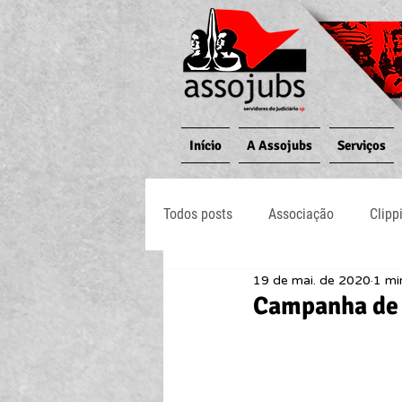
Início
A Assojubs
Serviços
Todos posts
Associação
Clipp
19 de mai. de 2020
1 mi
Jornal O Processo
Judiciário
Campanha de v