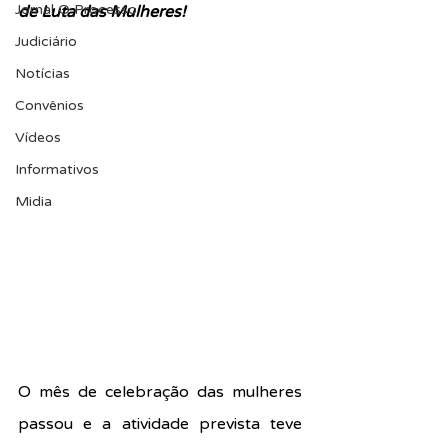
Jornal O Processo
de Luta das Mulheres!
Judiciário
Notícias
Convênios
Vídeos
Informativos
Midia
O mês de celebração das mulheres 
passou e a atividade prevista teve 