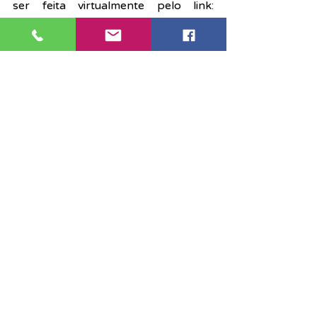
ser feita virtualmente pelo link: 
https://bit.ly/48ApKvT
A inscrição pode ser feita também na 
Secretaria Assojubs Santos: (13) 
3223-2377 ou (13) 97402-8882.
Associação
Eventos
Notícias
Posts recentes
Ver tudo