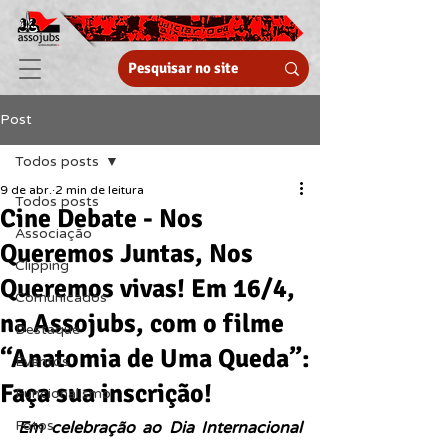
Post
Todos posts
9 de abr.
2 min de leitura
Todos posts
Cine Debate - Nos
Associação
Queremos Juntas, Nos
Clipping
Queremos vivas! Em 16/4,
Comunicados
na Assojubs, com o filme
Destaque
“Anatomia de Uma Queda”:
Eventos
Faça sua inscrição!
Funcionalismo
Fotos
Em celebração ao Dia Internacional 