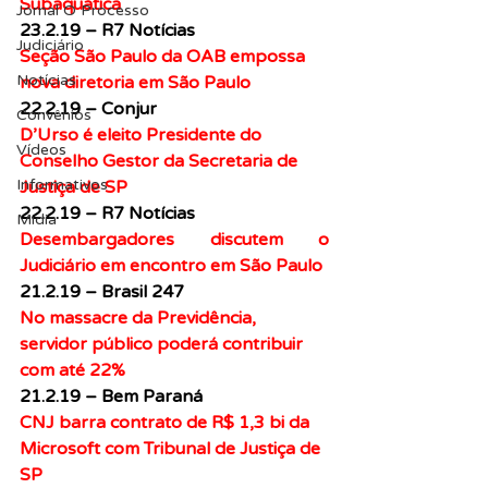
Subaquática
Jornal O Processo
23.2.19 – R7 Notícias
Judiciário
Seção São Paulo da OAB empossa 
Notícias
nova diretoria em São Paulo
22.2.19 – Conjur
Convênios
D’Urso é eleito Presidente do 
Vídeos
Conselho Gestor da Secretaria de 
Informativos
Justiça de SP
22.2.19 – R7 Notícias
Midia
Desembargadores discutem o 
Judiciário em encontro em São Paulo
21.2.19 – Brasil 247
No massacre da Previdência, 
servidor público poderá contribuir 
com até 22%
21.2.19 – Bem Paraná
CNJ barra contrato de R$ 1,3 bi da 
Microsoft com Tribunal de Justiça de 
SP