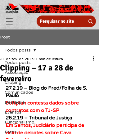
Post
Todos posts
21 de fev. de 2019
1 min de leitura
Todos posts
Clipping – 17 a 28 de
Associação
fevereiro
Clipping
27.2.19 – Blog do Fred/Folha de S. 
Comunicados
Paulo
Destaque
Softplan contesta dados sobre 
contratos com o TJ-SP
Eventos
26.2.19 – Tribunal de Justiça
Funcionalismo
Em Santos, Judiciário participa de 
Fotos
ciclo de debates sobre Cava 