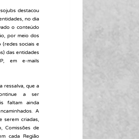
sojubs destacou 
ntidades, no dia 
vado o conteúdo 
ão, por meio dos 
(redes sociais e 
s) das entidades 
, em e-mails 
 ressalva, que a 
ntinue a ser 
s faltam ainda 
ncaminhados. A 
e serem criadas, 
, Comissões de 
m cada Região 