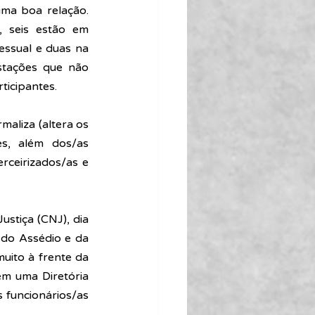
ma boa relação. 
 seis estão em 
ssual e duas na 
stações que não 
icipantes. 
aliza (altera os 
, além dos/as 
rceirizados/as e 
stiça (CNJ), dia 
do Assédio e da 
uito à frente da 
m uma Diretória 
 funcionários/as 