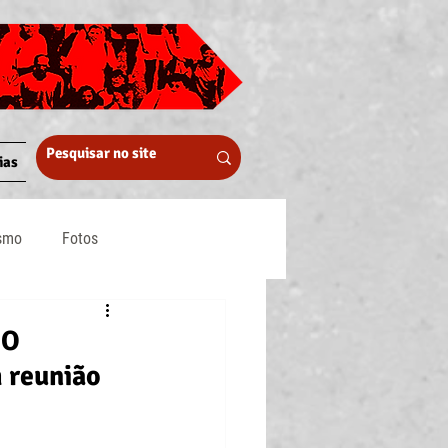
ias
ismo
Fotos
Midia
DO
 reunião