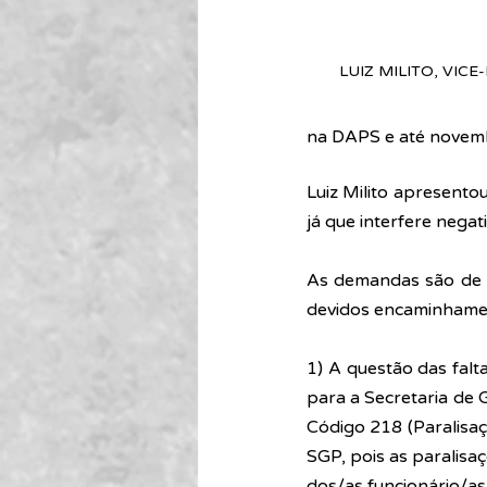
LUIZ MILITO, VIC
na DAPS e até novemb
Luiz Milito apresento
já que interfere negat
As demandas são de m
devidos encaminhame
1) A questão das falta
para a Secretaria de
Código 218 (Paralisaç
SGP, pois as paralisa
dos/as funcionário/as