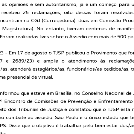
ir as opiniões e sem autoritarismo, já é um começo para u
cebeu 25 reclamações, oito dessas foram resolvidas,
ncontram na CGJ (Corregedoria), duas em Comissão Proce
 Magistratura). No entanto, tiveram centenas de manife
oram realizadas lives sobre o Assédio com mais de 500 part
 - Em 17 de agosto o TJSP publicou o Provimento que form
7 e 2689/23) e amplia o atendimento às reclamações
/as, atenderá estagiários/as, funcionários/as cedidos/as, te
ma presencial de virtual. 
nformou que esteve em Brasília, no Conselho Nacional de Ju
1º Encontro de Comissões de Prevenção e Enfrentamento 
to dos Tribunais de Justiça e constatou que o TJSP está m
no combate ao assédio. São Paulo é o único estado que te
S. Disse que o objetivo é trabalhar pelo bem estar dos/as
lho