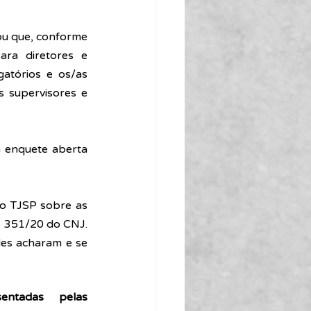
ou que, conforme 
ra diretores e 
atórios e os/as 
 supervisores e 
 enquete aberta 
o TJSP sobre as 
 351/20 do CNJ. 
des acharam e se 
ntadas pelas 