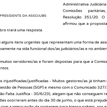
Administrativa Judiciária
Comissões paritária
E-PRESIDENTE DA ASSOJUBS
Resolução 351/20. O 
afirmou que a proposta
ro trará uma resposta. 
u alguns itens urgentes que representam uma forma de assédi
ivamente na vida funcional dos/as judiciários/as e no ambien
uitos servidores/as e foram dispostas para que a Comiss
ntos.
s injustificadas/justificadas - Muitos gestores/as já tinham 
 Gestão de Pessoas (SGP) e mesmo com o Comunicado 327/23
ão Falta Justifica - 30/6/23), alegam que não conseguem reg
ções ocorreram antes do dia 30 de junho, o que está prejudic
 com a interrupção da contagem para licença prêmio, por e