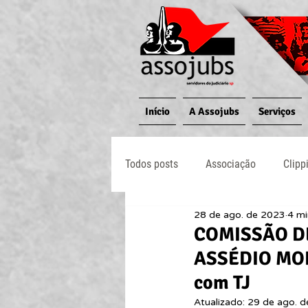
Início
A Assojubs
Serviços
Todos posts
Associação
Clipp
28 de ago. de 2023
4 mi
Jornal O Processo
Judiciário
COMISSÃO D
ASSÉDIO MORA
com TJ
Atualizado:
29 de ago. 