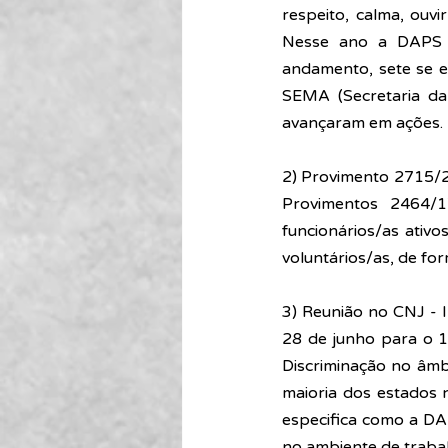
respeito, calma, ouv
Nesse ano a DAPS re
andamento, sete se e
SEMA (Secretaria da
avançaram em ações. F
2) Provimento 2715/23
Provimentos 2464/1
funcionários/as ativos
voluntários/as, de for
3) Reunião no CNJ - I
28 de junho para o 
Discriminação no âmbi
maioria dos estados 
especifica como a DAP
no ambiente de traba