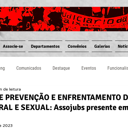
Associe-se
Departamentos
Convênios
Galerias
Notíc
ing
Comunicados
Destaque
Eventos
Funcional
n de leitura
Notícias
Convênios
Vídeos
Informativos
E PREVENÇÃO E ENFRENTAMENTO 
L E SEXUAL: Assojubs presente em
de 2023