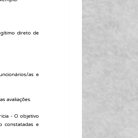
ítimo direto de 
ncionários/as e 
s avaliações.
cia - O objetivo 
o constatadas e 