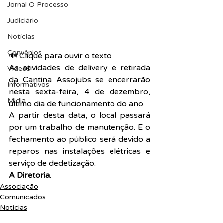
Jornal O Processo
Judiciário
Notícias
Convênios
🔊 Clique para ouvir o texto  
As atividades de delivery e retirada 
Vídeos
da Cantina Assojubs se encerrarão 
Informativos
nesta sexta-feira, 4 de dezembro, 
Midia
último dia de funcionamento do ano.
A partir desta data, o local passará 
por um trabalho de manutenção. E o 
fechamento ao público será devido a 
reparos nas instalações elétricas e 
serviço de dedetização.
A Diretoria.
Associação
Comunicados
Notícias