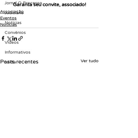
Jornal O Processo
Garanta seu convite, associado!
Associação
Judiciário
Eventos
Notícias
Notícias
Convênios
Vídeos
Informativos
Posts recentes
Ver tudo
Midia