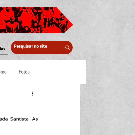
ias
ismo
Fotos
Midia
da Santista. As 