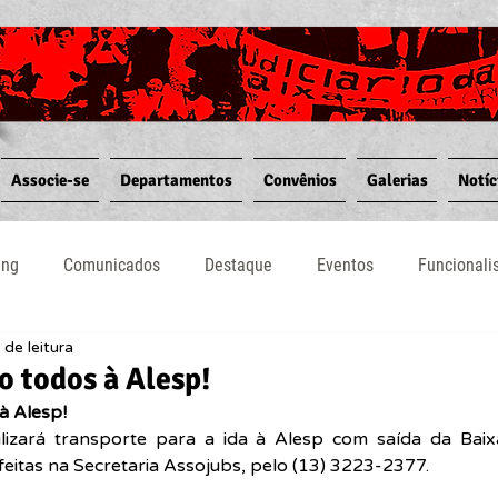
Associe-se
Departamentos
Convênios
Galerias
Notíc
ing
Comunicados
Destaque
Eventos
Funcional
 de leitura
Notícias
Convênios
Vídeos
Informativos
o todos à Alesp!
à Alesp!
lizará transporte para a ida à Alesp com saída da Baixa
feitas na Secretaria Assojubs, pelo (13) 3223-2377.