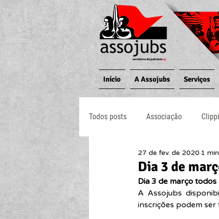
Início
A Assojubs
Serviços
Todos posts
Associação
Clipp
27 de fev. de 2020
1 min
Jornal O Processo
Judiciário
Dia 3 de març
Dia 3 de março todos 
A Assojubs disponibi
inscrições podem ser 