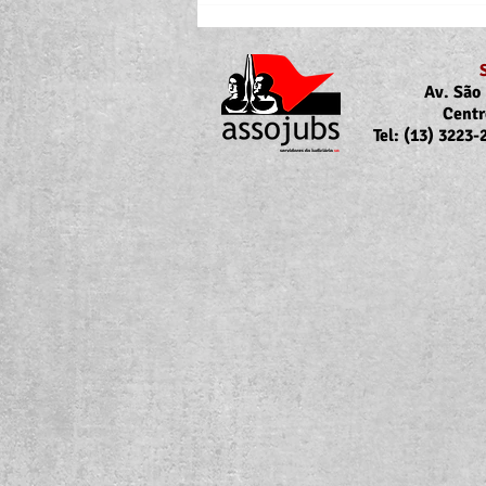
Av. São 
Centr
Tel: (13) 3223
Portaria Nº 10.855/2026
sobre a atualização da
concessão do auxílio-saúde
para servidores/as ativos/as e
inativos/as