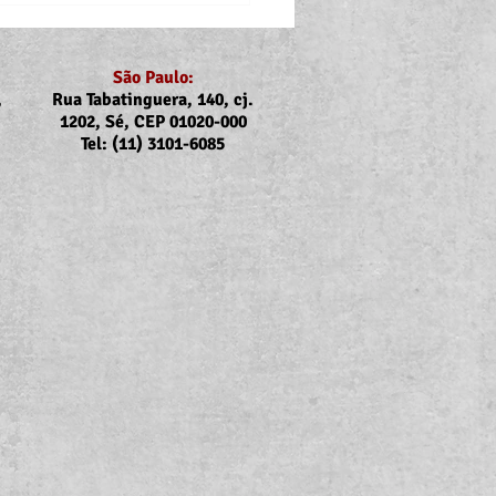
São Paulo:
,
Rua Tabatinguera, 140, cj.
1202, Sé, CEP 01020-000
Tel: (11) 3101-6085
nicado Assojubs:
uste Unimed Odonto em
to (2026)