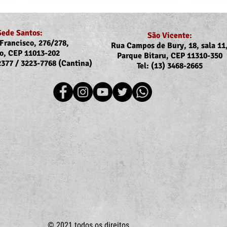
Sede Santos:
São Vicente:
Francisco, 276/278,
Rua Campos de Bury, 18, sala 11
o, CEP 11013-202
Parque Bitaru, CEP 11310-350
-2377 / 3223-7768 (Cantina)
Tel: (13) 3468-2665
Recomposição do auxílio-
Comu
saúde: Implementação dos
Reaj
novos valores entra na folha
agos
de julho (pagamento em
agosto)
© 2021 todos os direitos