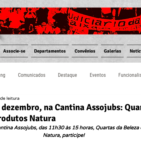
Associe-se
Departamentos
Convênios
Galerias
Notíc
ing
Comunicados
Destaque
Eventos
Funcional
de leitura
Notícias
Convênios
Vídeos
Informativos
e dezembro, na Cantina Assojubs: Qua
rodutos Natura
tina Assojubs, das 11h30 às 15 horas, Quartas da Beleza
Natura, participe! 