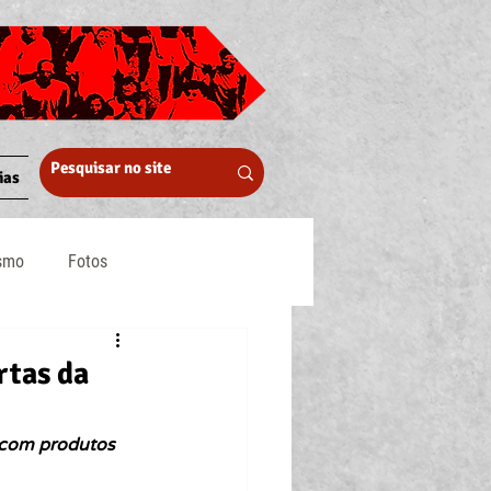
ias
ismo
Fotos
Midia
rtas da
 com produtos 