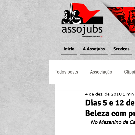
Início
A Assojubs
Serviços
Todos posts
Associação
Clipp
4 de dez. de 2018
1 min 
Jornal O Processo
Judiciário
Dias 5 e 12 d
Beleza com p
No Mezanino da Can