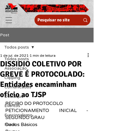
Post
Todos posts
1 de jul. de 2021
1 min de leitura
Todos posts
DISSIDIO COLETIVO POR
Associação
GREVE É PROTOCOLADO:
Clipping
Entidades encaminham
Comunicados
ofício ao TJSP
Destaque
RECIBO DO PROTOCOLO
Eventos
PETICIONAMENTO INICIAL - 
Funcionalismo
SEGUNDO GRAU
Dados Básicos
Fotos