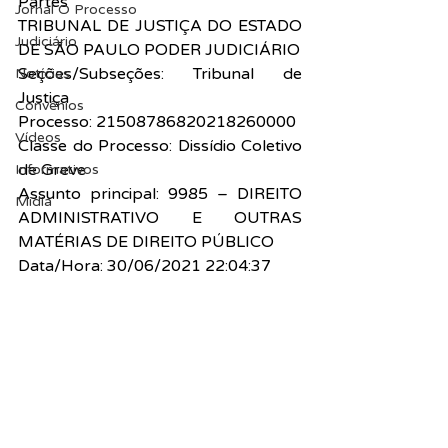
Partes
Jornal O Processo
TRIBUNAL DE JUSTIÇA DO ESTADO 
Judiciário
DE SÃO PAULO PODER JUDICIÁRIO
Seções/Subseções: Tribunal de 
Notícias
Justiça
Convênios
Processo: 21508786820218260000
Vídeos
Classe do Processo: Dissídio Coletivo 
de Greve
Informativos
Assunto principal: 9985 – DIREITO 
Midia
ADMINISTRATIVO E OUTRAS 
MATÉRIAS DE DIREITO PÚBLICO
Data/Hora: 30/06/2021 22:04:37