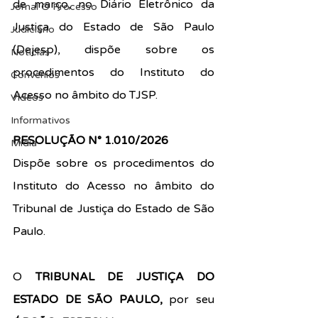
de março, no Diário Eletrônico da 
Jornal O Processo
Justiça do Estado de São Paulo 
Judiciário
(Dejesp), dispõe sobre os 
Notícias
procedimentos do Instituto do 
Convênios
Acesso no âmbito do 
TJSP.
Vídeos
Informativos
RESOLUÇÃO N° 1.010/2026
Midia
Dispõe sobre os procedimentos do 
Instituto do Acesso no âmbito do 
Tribunal de Justiça do Estado de São 
Paulo.
O 
TRIBUNAL DE JUSTIÇA DO 
ESTADO DE SÃO PAULO,
 por seu 