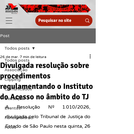
Post
Todos posts
26 de mar.
7 min de leitura
Todos posts
Divulgada resolução sobre
Associação
procedimentos
Clipping
regulamentando o Instituto
Comunicados
do Acesso no âmbito do TJ
Destaque
A Resolução Nº 1.010
/2
026, 
Eventos
divulgada pelo Tribunal de Justiça do 
Funcionalismo
Estado de São Paulo nesta quinta, 26 
Fotos