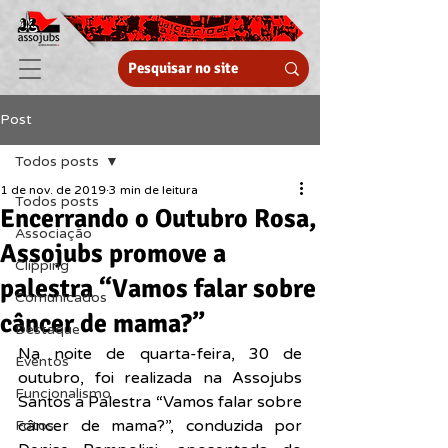
Post
Todos posts
1 de nov. de 2019
3 min de leitura
Todos posts
Encerrando o Outubro Rosa,
Associação
Assojubs promove a
Clipping
palestra “Vamos falar sobre
Comunicados
câncer de mama?”
Destaque
Na noite de quarta-feira, 30 de 
Eventos
outubro, foi realizada na Assojubs 
Funcionalismo
Santos a Palestra “Vamos falar sobre 
câncer de mama?”, conduzida por 
Fotos