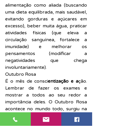
alimentação como aliada (buscando 
uma dieta equilibrada, mais saudável, 
evitando gorduras e açúcares em 
excesso), beber muita água, praticar 
atividades físicas (que eleva a 
circulação sanguínea, fortalece a 
imunidade) e melhorar os 
pensamentos (modificar a 
negatividades que chega 
involuntariamente).
Outubro Rosa
É o mês de consci
entização e a
ção. 
Lembrar de fazer os exames e 
mostrar a todos ao seu redor a 
importância deles. O Outubro Rosa 
acontece no mundo todo, surgiu na 
década de 90, em Nova Iorque, com 
uma corrida para celebrar as 