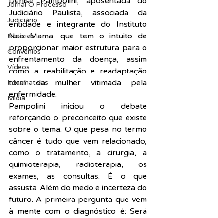
Denise Pampolini, aposentada do 
Jornal O Processo
Judiciário Paulista, associada da 
Judiciário
entidade e integrante do Instituto 
Neo Mama, que tem o intuito de 
Notícias
proporcionar maior estrutura para o 
Convênios
enfrentamento da doença, assim 
Vídeos
como a reabilitação e readaptação 
total da mulher vitimada pela 
Informativos
enfermidade.
Midia
Pampolini iniciou o debate 
reforçando o preconceito que existe 
sobre o tema. O que pesa no termo 
câncer é tudo que vem relacionado, 
como o tratamento, a cirurgia, a 
quimioterapia, radioterapia, os 
exames, as consultas. É o que 
assusta. Além do medo e incerteza do 
futuro. A primeira pergunta que vem 
à mente com o diagnóstico é: Será 