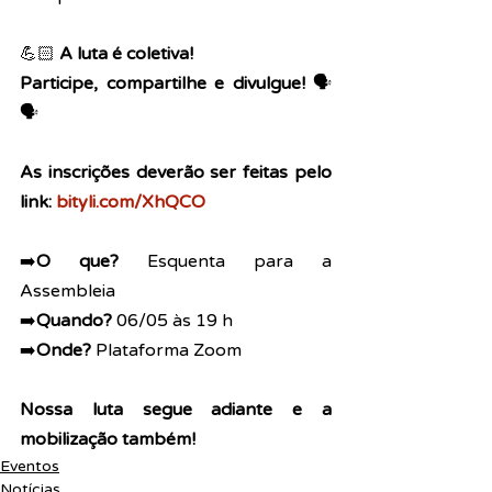
💪🏻 
A luta é coletiva!
Participe, compartilhe e divulgue!
 🗣
🗣
As inscrições deverão ser feitas pelo 
link: 
bityli.com/XhQCO
➡️
O que?
 Esquenta para a 
Assembleia
➡️
Quando?
 06/05 às 19 h
➡️
Onde?
 Plataforma Zoom
Nossa luta segue adiante e a 
mobilização também!
Eventos
Notícias