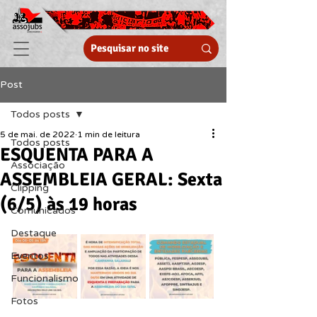
Post
Todos posts
5 de mai. de 2022
1 min de leitura
Todos posts
ESQUENTA PARA A
Associação
ASSEMBLEIA GERAL: Sexta
Clipping
(6/5) às 19 horas
Comunicados
Destaque
Eventos
Funcionalismo
Fotos