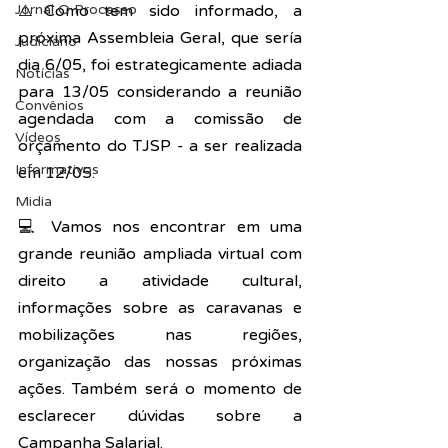
Jornal O Processo
⚠️Como tem sido informado, a 
próxima Assembleia Geral, que sería 
Judiciário
dia 6/05, foi estrategicamente adiada 
Notícias
para 13/05 considerando a reunião 
Convênios
agendada com a comissão de 
Vídeos
orçamento do TJSP - a ser realizada 
Informativos
em 12/05.
Midia
💻 Vamos nos encontrar em uma 
grande reunião ampliada virtual com 
direito a atividade cultural, 
informações sobre as caravanas e 
mobilizações nas regiões, 
organização das nossas próximas 
ações. Também será o momento de 
esclarecer dúvidas sobre a 
Campanha Salarial.