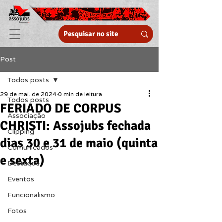
Post
Todos posts
29 de mai. de 2024
0 min de leitura
Todos posts
FERIADO DE CORPUS
Associação
CHRISTI: Assojubs fechada
Clipping
dias 30 e 31 de maio (quinta
Comunicados
e sexta)
Destaque
Eventos
Funcionalismo
Fotos