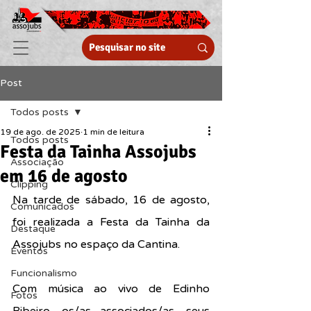
Post
Todos posts
19 de ago. de 2025
1 min de leitura
Todos posts
Festa da Tainha Assojubs
Associação
em 16 de agosto
Clipping
Na tarde de sábado, 16 de agosto, 
Comunicados
foi realizada a Festa da Tainha da 
Destaque
Assojubs no espaço da Cantina.
Eventos
Funcionalismo
Com música ao vivo de Edinho 
Fotos