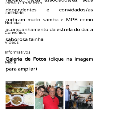
Ribeiro, os/as associados/as, seus 
Jornal O Processo
dependentes e convidados/as 
Judiciário
curtiram muito samba e MPB como 
Notícias
acompanhamento da estrela do dia: a 
Convênios
saborosa tainha.
Vídeos
Informativos
Galeria de Fotos 
(clique na imagem 
Midia
para ampliar)