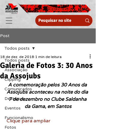
Post
Todos posts
18 de dez. de 2018
1 min de leitura
Todos posts
Galeria de Fotos 3: 30 Anos
Associação
da Assojubs
Clipping
A comemoração pelos 30 Anos da 
Comunicados
Assojubs aconteceu na noite do dia 
Destaque
7 de dezembro no Clube Saldanha 
da Gama, em Santos
Eventos
Funcionalismo
Clique para ampliar
Fotos