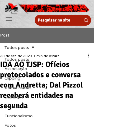
Post
Todos posts
28 de set. de 2023
1 min de leitura
Todos posts
IDA AO TJSP: Ofícios
Associação
protocolados e conversa
Clipping
com Andretta; Dal Pizzol
Comunicados
receberá entidades na
Destaque
segunda
Eventos
Funcionalismo
Fotos