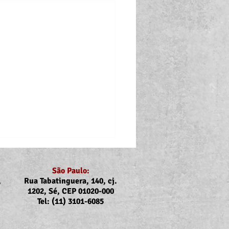
São Paulo:
,
Rua Tabatinguera, 140, cj.
1202, Sé, CEP 01020-000
Tel: (11) 3101-6085