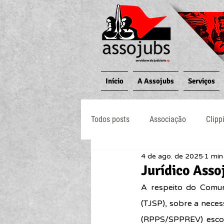
Início
A Assojubs
Serviços
Todos posts
Associação
Clipp
4 de ago. de 2025
1 min 
Jornal O Processo
Judiciário
Jurídico Ass
A respeito do Comun
(TJSP), sobre a neces
(RPPS/SPPREV) escolh