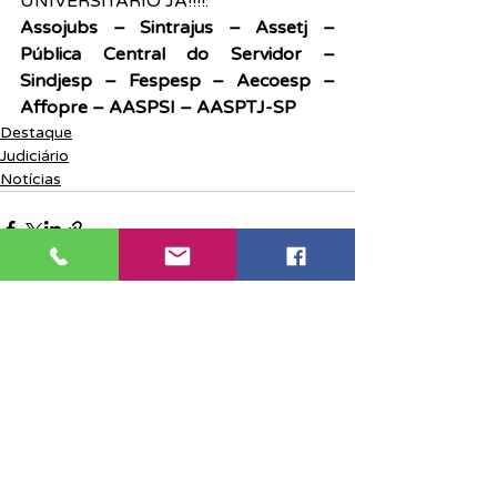
UNIVERSITÁRIO JÁ!!!!.
Assojubs – Sintrajus – Assetj – 
Pública Central do Servidor – 
Sindjesp – Fespesp – Aecoesp – 
Affopre – AASPSI – AASPTJ-SP
Destaque
Judiciário
Notícias
Posts recentes
Ver tudo