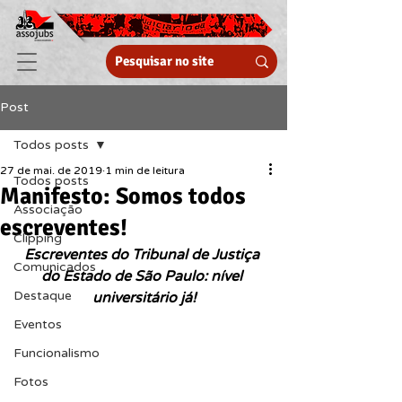
Post
Todos posts
27 de mai. de 2019
1 min de leitura
Todos posts
Manifesto: Somos todos
Associação
escreventes!
Clipping
Escreventes do Tribunal de Justiça 
Comunicados
do Estado de São Paulo: nível 
Destaque
universitário já!
Eventos
Funcionalismo
Fotos