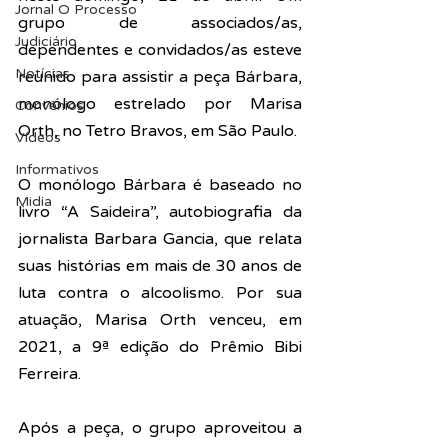
Jornal O Processo
grupo de associados/as, 
Judiciário
dependentes e convidados/as esteve 
Notícias
reunido para assistir a peça Bárbara, 
monólogo estrelado por Marisa 
Convênios
Orth, no Tetro Bravos, em São Paulo.
Vídeos
Informativos
O monólogo Bárbara é baseado no 
Midia
livro “A Saideira”, autobiografia da 
jornalista Barbara Gancia, que relata 
suas histórias em mais de 30 anos de 
luta contra o alcoolismo. Por sua 
atuação, Marisa Orth venceu, em 
2021, a 9ª edição do Prêmio Bibi 
Ferreira.
Após a peça, o grupo aproveitou a 