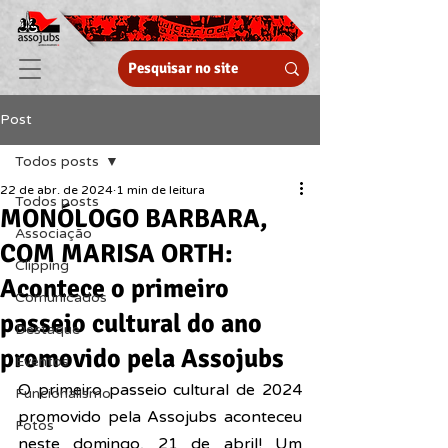
Post
Todos posts
22 de abr. de 2024
1 min de leitura
Todos posts
MONÓLOGO BARBARA,
Associação
COM MARISA ORTH:
Clipping
Acontece o primeiro
Comunicados
passeio cultural do ano
Destaque
promovido pela Assojubs
Eventos
O primeiro passeio cultural de 2024 
Funcionalismo
promovido pela Assojubs aconteceu 
Fotos
neste domingo, 21 de abril! Um 