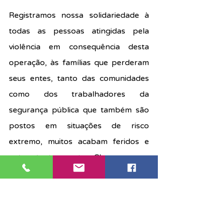
Registramos nossa solidariedade à 
todas as pessoas atingidas pela 
violência em consequência desta 
operação, às famílias que perderam 
seus entes, tanto das comunidades 
como dos trabalhadores da 
segurança pública que também são 
postos em situações de risco 
extremo, muitos acabam feridos e 
outros tantos mortos. Clamamos por 
políticas públicas de segurança 
pública efetivas, baseadas na 
legalidade, no respeito aos Direitos 
Humanos e na dignidade humana.