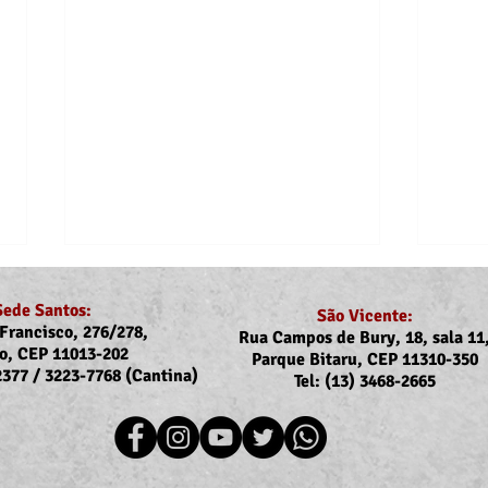
Sede Santos:
São Vicente:
Francisco, 276/278,
Rua Campos de Bury, 18, sala 11
o, CEP 11013-202
Parque Bitaru, CEP 11310-350
-2377 / 3223-7768 (Cantina)
Tel: (13) 3468-2665
Recomposição do auxílio-
Dejes
saúde: Implementação dos
dos a