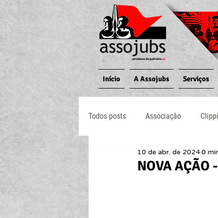
Início
A Assojubs
Serviços
Todos posts
Associação
Clipp
10 de abr. de 2024
0 min
Jornal O Processo
Judiciário
NOVA AÇÃO -