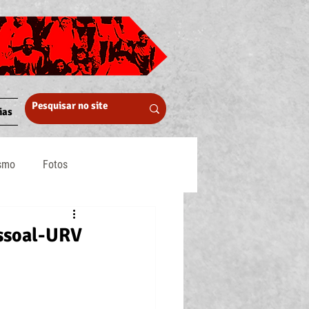
ias
ismo
Fotos
Midia
ssoal-URV